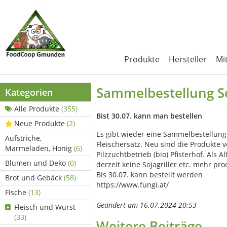
Produkte
Hersteller
Mi
Sammelbestellung So
Kategorien
Alle Produkte
(355)
Bist 30.07. kann man bestellen
Neue Produkte
(2)
Es gibt wieder eine Sammelbestellung
Aufstriche,
Fleischersatz. Neu sind die Produkte 
Marmeladen, Honig
(6)
Pilzzuchtbetrieb (bio) Pfisterhof. Als Al
Blumen und Deko
(0)
derzeit keine Sojagriller etc. mehr pr
Bis 30.07. kann bestellt werden
Brot und Gebäck
(58)
https://www.fungi.at/
Fische
(13)
Geändert am 16.07.2024 20:53
Fleisch und Wurst
(33)
Weitere Beiträge