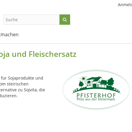
Anmel
tmachen
ja und Fleischersatz
 für Sojaprodukte und
vom steirischen
ternative zu Sojvita, die
oduzieren.