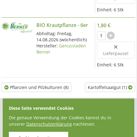
Einheit:
6 Stk
BIO Krautpflanze - 6er
1,80 €
Abholtag:
Freitag,
14.08.2026
(wöchentlich)
Hersteller:
Genussladen
Berner
Lieferpause!
Einheit:
6 Stk
Pflanzen und Pilzkulturen (8)
Kartoffelsaatgut (1)
Kontakt
Diese Seite verwendet Cookies
Die genaue Verwendung der Cookies kannst du in
FoodCoop Gmunden
unserer
Datenschutzerklärung
nachlesen.
Tagwerkerstraße 6
4810 Gmunden