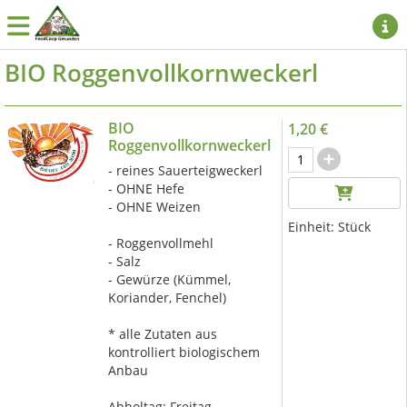
BIO Roggenvollkornweckerl
BIO
1,20 €
Roggenvollkornweckerl
- reines Sauerteigweckerl
- OHNE Hefe
- OHNE Weizen
Einheit:
Stück
- Roggenvollmehl
- Salz
- Gewürze (Kümmel,
Koriander, Fenchel)
* alle Zutaten aus
kontrolliert biologischem
Anbau
Abholtag:
Freitag,