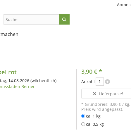
Anmel
tmachen
3,90 €
*
el rot
itag, 14.08.2026
(wöchentlich)
Anzahl
nussladen Berner
Lieferpause!
* Grundpreis:
3,90 €
/
kg
,
Preis wird angepasst.
ca. 1 kg
ca. 0,5 kg