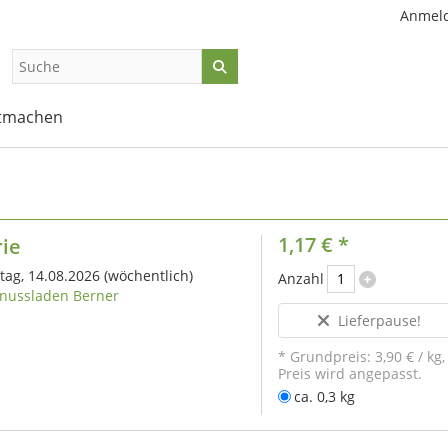
Anmel
tmachen
1,17 €
*
rie
itag, 14.08.2026
(wöchentlich)
Anzahl
nussladen Berner
Lieferpause!
* Grundpreis:
3,90 €
/
kg
,
Preis wird angepasst.
ca. 0,3 kg