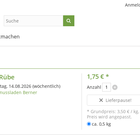
Anmel
tmachen
1,75 €
*
 Rübe
itag, 14.08.2026
(wöchentlich)
Anzahl
nussladen Berner
Lieferpause!
* Grundpreis:
3,50 €
/
kg
,
Preis wird angepasst.
ca. 0,5 kg