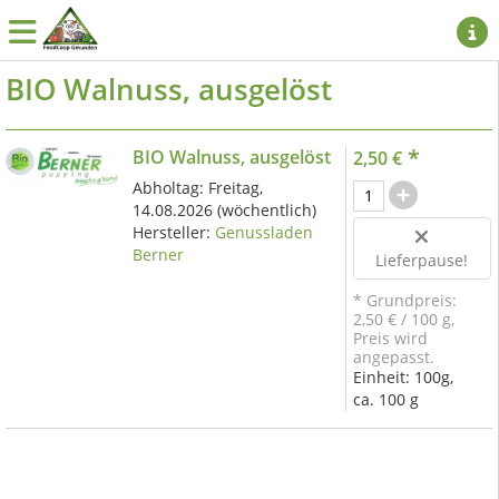
BIO Walnuss, ausgelöst
*
BIO Walnuss, ausgelöst
2,50 €
Abholtag:
Freitag,
14.08.2026
(wöchentlich)
Hersteller:
Genussladen
Berner
Lieferpause!
* Grundpreis:
2,50 €
/
100
g
,
Preis wird
angepasst.
Einheit:
100g,
ca. 100 g