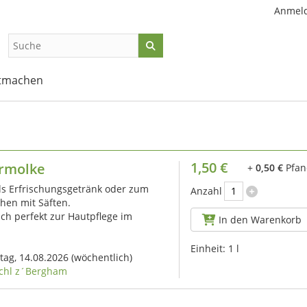
Anmel
tmachen
1,50 €
rmolke
+
0,50 €
Pfan
ls Erfrischungsgetränk oder zum
Anzahl
hen mit Säften.
uch perfekt zur Hautpflege im
In den Warenkorb
Einheit:
1 l
itag, 14.08.2026
(wöchentlich)
chl z´Bergham