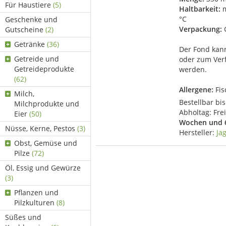
Für Haustiere
(5)
Haltbarkeit:
m
°C
Geschenke und
Verpackung:
Gutscheine
(2)
Getränke
(36)
Der Fond kann 
Getreide und
oder zum Ver
Getreideprodukte
werden.
(62)
Allergene:
Fisc
Milch,
Bestellbar bis
Milchprodukte und
Abholtag:
Fre
Eier
(50)
Wochen und 
Nüsse, Kerne, Pestos
(3)
Hersteller:
Ja
Obst, Gemüse und
Pilze
(72)
Öl, Essig und Gewürze
(3)
Pflanzen und
Pilzkulturen
(8)
Süßes und