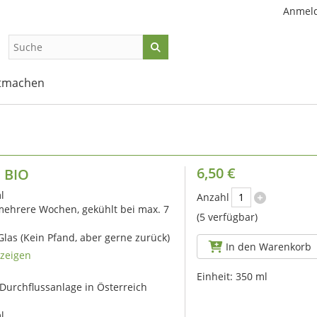
Anmel
tmachen
6,50 €
 BIO
l
Anzahl
ehrere Wochen, gekühlt bei max. 7
(5 verfügbar)
las (Kein Pfand, aber gerne zurück)
In den Warenkorb
zeigen
Einheit:
350 ml
 Durchflussanlage in Österreich
l