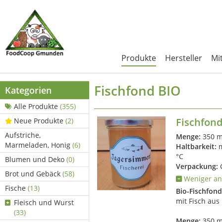
Produkte
Hersteller
Mi
Fischfond BIO
Kategorien
Alle Produkte
(355)
Fischfond
Neue Produkte
(2)
Aufstriche,
Menge:
350 m
Marmeladen, Honig
(6)
Haltbarkeit:
m
°C
Blumen und Deko
(0)
Verpackung:
G
Brot und Gebäck
(58)
Weniger an
Fische
(13)
Bio-Fischfond
mit Fisch aus
Fleisch und Wurst
(33)
Menge:
350 m