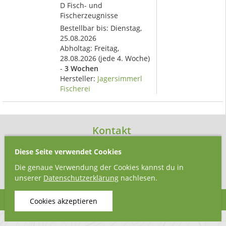
D Fisch- und
Fischerzeugnisse
Bestellbar bis: Dienstag,
25.08.2026
Abholtag:
Freitag,
28.08.2026
(jede 4. Woche)
-
3 Wochen
Hersteller:
Jagersimmerl
Fischerei
Kontakt
FoodCoop Gmunden
Diese Seite verwendet Cookies
Tagwerkerstraße 6
Die genaue Verwendung der Cookies kannst du in
4810 Gmunden
unserer
Datenschutzerklärung
nachlesen.
Cookies akzeptieren