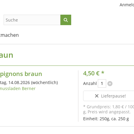
Anmel
tmachen
raun
4,50 €
*
pignons braun
itag, 14.08.2026
(wöchentlich)
Anzahl
nussladen Berner
Lieferpause!
* Grundpreis:
1,80 €
/
10
g
, Preis wird angepasst.
Einheit:
250g, ca. 250 g